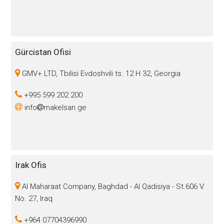
Gürcistan Ofisi
GMV+ LTD, Tbilisi Evdoshvili ts. 12 H 32, Georgia
+995 599 202 200
info
makelsan.ge
Irak Ofis
Al Maharaat Company, Baghdad - Al Qadisiya - St.606 V.
No. 27, Iraq
+964 07704396990