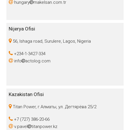
hungary
makelsan.com.tr
Nijerya Ofisi
56, Ishaga road, Surulere, Lagos, Nigeria
+234-1-3427-334
info
actolog.com
Kazakistan Ofisi
Titan Power, г.Алматы, ул. Дегтярёва 25/2
+7 (727) 386-20-66
v.pavel
titanpower.kz