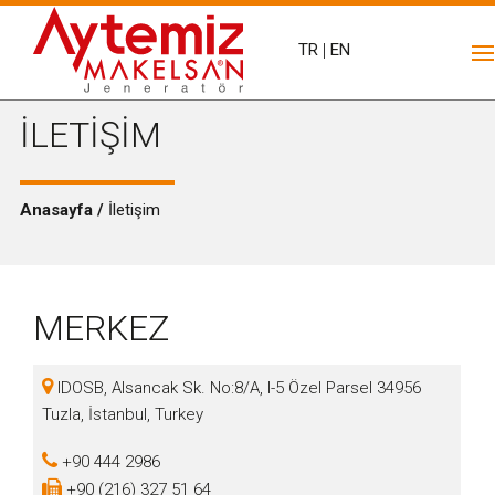
TR
|
EN
İLETİŞİM
Anasayfa /
İletişim
MERKEZ
IDOSB, Alsancak Sk. No:8/A, I-5 Özel Parsel 34956
Tuzla, İstanbul, Turkey
+90 444 2986
+90 (216) 327 51 64