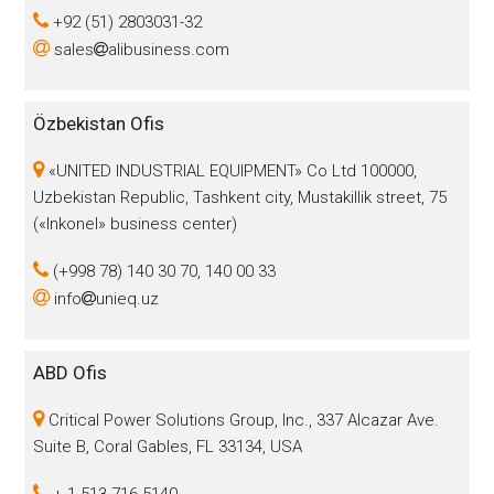
+92 (51) 2803031-32
sales
alibusiness.com
Özbekistan Ofis
«UNITED INDUSTRIAL EQUIPMENT» Co Ltd 100000,
Uzbekistan Republic, Tashkent city, Mustakillik street, 75
(«Inkonel» business center)
(+998 78) 140 30 70, 140 00 33
info
unieq.uz
ABD Ofis
Critical Power Solutions Group, Inc., 337 Alcazar Ave.
Suite B, Coral Gables, FL 33134, USA