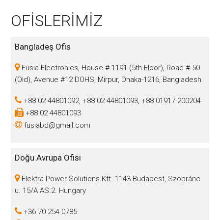
OFİSLERİMİZ
Bangladeş Ofis
Fusia Electronics, House # 1191 (5th Floor), Road # 50
(Old), Avenue #12 DOHS, Mirpur, Dhaka-1216, Bangladesh
+88 02 44801092, +88 02 44801093, +88 01917-200204
+88 02 44801093
fusiabd@gmail.com
Doğu Avrupa Ofisi
Elektra Power Solutions Kft. 1143 Budapest, Szobránc
u. 15/A AS.2. Hungary
+36 70 254 0785