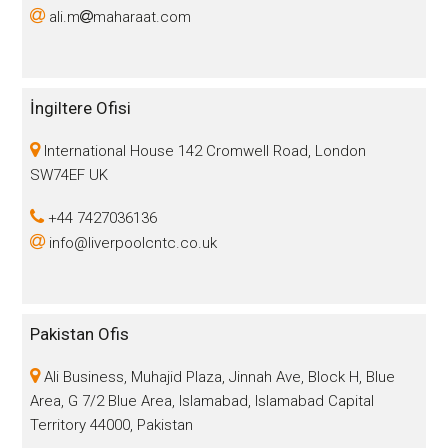
ali.m
maharaat.com
İngiltere Ofisi
International House 142 Cromwell Road, London
SW74EF UK
+44 7427036136
info@liverpoolcntc.co.uk
Pakistan Ofis
Ali Business, Muhajid Plaza, Jinnah Ave, Block H, Blue
Area, G 7/2 Blue Area, Islamabad, Islamabad Capital
Territory 44000, Pakistan