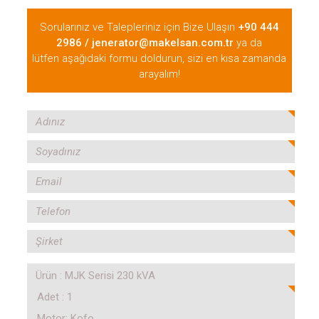
Sorularınız ve Talepleriniz için Bize Ulaşın
+90 444
2986 / jenerator@makelsan.com.tr
ya da
lütfen aşağıdaki formu doldurun, sizi en kısa zamanda
arayalım!